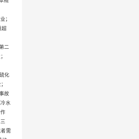
本规
业；
重超
：
第二
业；
：
硫化
业；
事故
的冷水
的作
第三
或者需