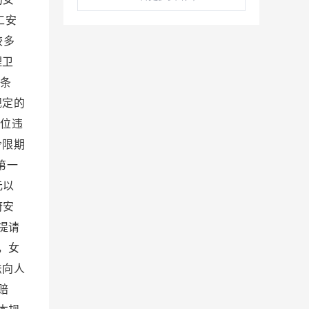
工安
较多
理卫
条
规定的
位违
令限期
第一
元以
府安
提请
，女
法向人
赔