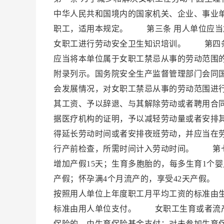
中华人民共和国境内的国家机关、企业、事业
职工，适用本规定。 第三条 用人单位应当
女职工进行劳动安全卫生知识培训。 第四条
应当将本单位属于女职工禁忌从事的劳动范围
附录列示。国务院安全生产监督管理部门会同
会发展情况，对女职工禁忌从事的劳动范围进
其工资、予以辞退、与其解除劳动或者聘用合
据医疗机构的证明，予以减轻劳动量或者安排
得延长劳动时间或者安排夜班劳动，并应当在
行产前检查，所需时间计入劳动时间。 第七条
增加产假15天；生育多胞胎的，每多生育1个
产假；怀孕满4个月流产的，享受42天产假。
按照用人单位上年度职工月平均工资的标准由
标准由用人单位支付。 女职工生育或者流产
保险的，由生育保险基金支付；对未参加生育