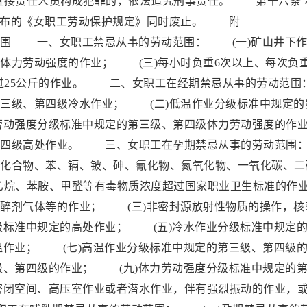
直接责任人员构成犯罪的，依法追究刑事责任。 第十六条 
务院发布的《女职工劳动保护规定》同时废止。 附
、女职工禁忌从事的劳动范围： (一)矿山井下作
体力劳动强度的作业； (三)每小时负重6次以上、每次负
超过25公斤的作业。 二、女职工在经期禁忌从事的劳动范围
三级、第四级冷水作业； (二)低温作业分级标准中规定的
劳动强度分级标准中规定的第三级、第四级体力劳动强度的作
第四级高处作业。 三、女职工在孕期禁忌从事的劳动范围
化合物、苯、镉、铍、砷、氰化物、氮氧化物、一氧化碳、二
乙烷、苯胺、甲醛等有毒物质浓度超过国家职业卫生标准的作
醉剂气体等的作业； (三)非密封源放射性物质的操作，核
级标准中规定的高处作业； (五)冷水作业分级标准中规定
温作业； (七)高温作业分级标准中规定的第三级、第四级
级、第四级的作业； (九)体力劳动强度分级标准中规定的
密闭空间、高压室作业或者潜水作业，伴有强烈振动的作业，