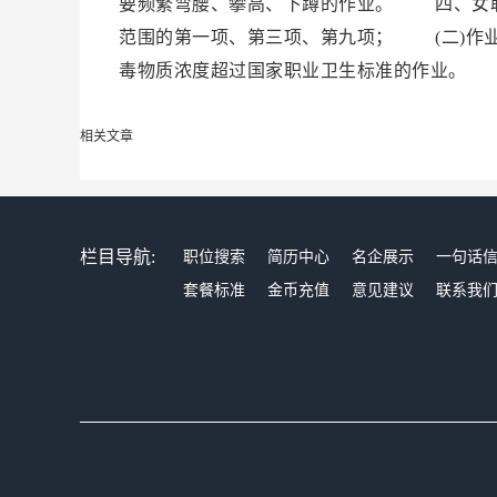
要频繁弯腰、攀高、下蹲的作业。 四、女职
范围的第一项、第三项、第九项； (二)作
毒物质浓度超过国家职业卫生标准的作业。
相关文章
栏目导航:
职位搜索
简历中心
名企展示
一句话
套餐标准
金币充值
意见建议
联系我