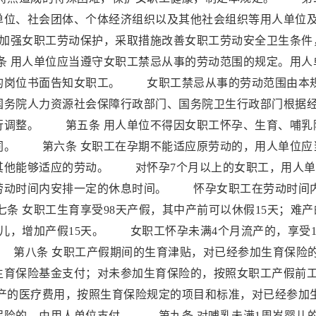
单位、社会团体、个体经济组织以及其他社会组织等用人单位
加强女职工劳动保护，采取措施改善女职工劳动安全卫生条件
 用人单位应当遵守女职工禁忌从事的劳动范围的规定。用人
的岗位书面告知女职工。 女职工禁忌从事的劳动范围由本
国务院人力资源社会保障行政部门、国务院卫生行政部门根据
行调整。 第五条 用人单位不得因女职工怀孕、生育、哺乳
同。 第六条 女职工在孕期不能适应原劳动的，用人单位应
其他能够适应的劳动。 对怀孕7个月以上的女职工，用人单
劳动时间内安排一定的休息时间。 怀孕女职工在劳动时间
 女职工生育享受98天产假，其中产前可以休假15天；难产
婴儿，增加产假15天。 女职工怀孕未满4个月流产的，享受1
 第八条 女职工产假期间的生育津贴，对已经参加生育保险
生育保险基金支付；对未参加生育保险的，按照女职工产假前
的医疗费用，按照生育保险规定的项目和标准，对已经参加
保险的，由用人单位支付。 第九条 对哺乳未满1周岁婴儿