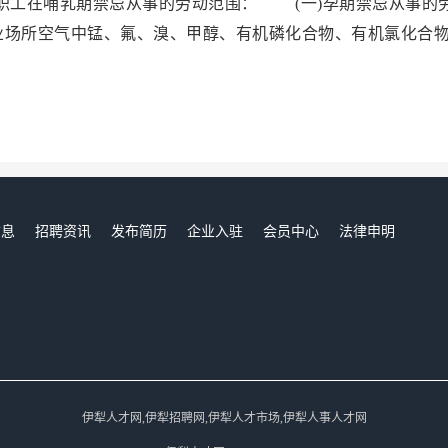
工在哺乳期禁忌从事的劳动范围： (一)孕期禁忌从事的
业场所空气中锰、氟、溴、甲醇、有机磷化合物、有机氯化合
信息
招聘资讯
发布简历
企业入驻
会员中心
法律申明
们
伊犁人才网,伊犁招聘网,伊犁人才市场,伊犁人事人才网